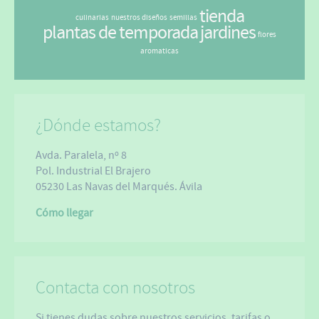
tienda
culinarias
nuestros diseños
semillas
plantas de temporada
jardines
flores
aromaticas
¿Dónde estamos?
Avda. Paralela, nº 8
Pol. Industrial El Brajero
05230 Las Navas del Marqués. Ávila
Cómo llegar
Contacta con nosotros
Si tienes dudas sobre nuestros servicios, tarifas o